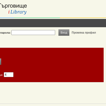
Вход
Промяна профил
парола:
ца: