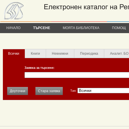
НАЧАЛО
ТЪРСЕНЕ
МОЯТА БИБЛИОТЕКА
ПОМОЩ
Всички
Книги
Некнижни
Периодика
Аналит. БО
Заявка за търсене:
Доуточни
Стара заявка
Тип: